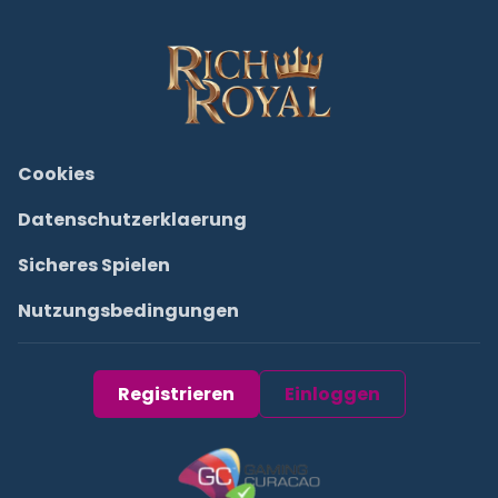
Cookies
Datenschutzerklaerung
Sicheres Spielen
Nutzungsbedingungen
Registrieren
Einloggen