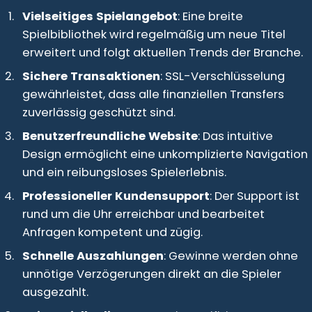
Vielseitiges Spielangebot
: Eine breite
Spielbibliothek wird regelmäßig um neue Titel
erweitert und folgt aktuellen Trends der Branche.
Sichere Transaktionen
: SSL-Verschlüsselung
gewährleistet, dass alle finanziellen Transfers
zuverlässig geschützt sind.
Benutzerfreundliche Website
: Das intuitive
Design ermöglicht eine unkomplizierte Navigation
und ein reibungsloses Spielerlebnis.
Professioneller Kundensupport
: Der Support ist
rund um die Uhr erreichbar und bearbeitet
Anfragen kompetent und zügig.
Schnelle Auszahlungen
: Gewinne werden ohne
unnötige Verzögerungen direkt an die Spieler
ausgezahlt.