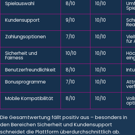
Spielauswahl
8/10
10/10
Umf
Spi
Kundensupport
9/10
10/10
Sch
Rea
Zahlungsoptionen
7/10
10/10
Vie
für 
Sicherheit und
10/10
10/10
Höc
Fairness
ein
Benutzerfreundlichkeit
8/10
10/10
Intu
Bonusprogramme
7/10
10/10
Att
ver
Mobile Kompatibilität
8/10
10/10
Vol
opt
Die Gesamtwertung fällt positiv aus – besonders in
den Bereichen Sicherheit und Kundensupport
schneidet die Plattform überdurchschnittlich ab.