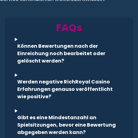
FAQs
Können Bewertungen nach der
Einreichung noch bearbeitet oder
gelöscht werden?
Werden negative RichRoyal Casino
Erfahrungen genauso veröffentlicht
wie positive?
Gibt es eine Mindestanzahl an
Spielsitzungen, bevor eine Bewertung
abgegeben werden kann?