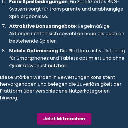
Faire Spielbedingungen
: Ein zertifiziertes RNG-
System sorgt für transparente und unabhängige
Spielergebnisse.
Attraktive Bonusangebote
: Regelmäßige
Aktionen richten sich sowohl an neue als auch an
bestehende Spieler.
Mobile Optimierung
: Die Plattform ist vollständig
für Smartphones und Tablets optimiert und ohne
Qualitätsverlust nutzbar.
Diese Stärken werden in Bewertungen konsistent
hervorgehoben und belegen die Zuverlässigkeit der
Plattform über verschiedene Nutzerkategorien
hinweg.
Jetzt Mitmachen