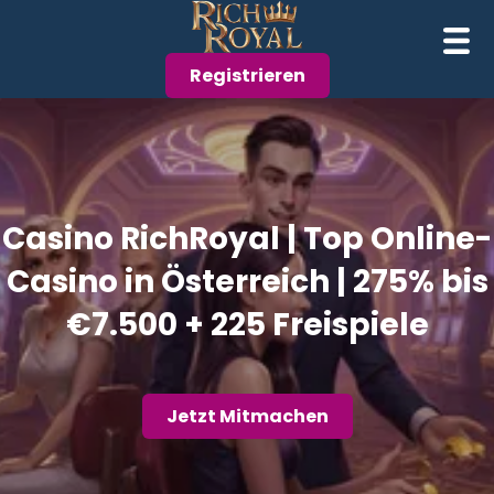
Registrieren
Casino RichRoyal | Top Online-
Casino in Österreich | 275% bis
€7.500 + 225 Freispiele
Jetzt Mitmachen