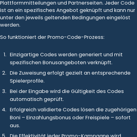
Plattformmitteilungen und Partnerseiten. Jeder Code
ist an ein spezifisches Angebot geknüpft und kann nur
unter den jeweils geltenden Bedingungen eingelöst
werden.
So funktioniert der Promo-Code-Prozess:
Einzigartige Codes werden generiert und mit
spezifischen Bonusangeboten verknüpft.
Die Zuweisung erfolgt gezielt an entsprechende
Spielerprofile.
Bei der Eingabe wird die Gültigkeit des Codes
automatisch geprüft.
Erfolgreich validierte Codes lösen die zugehörigen
Boni – Einzahlungsbonus oder Freispiele – sofort
aus.
Die Effektivität jeder Promo-Kampagne wird