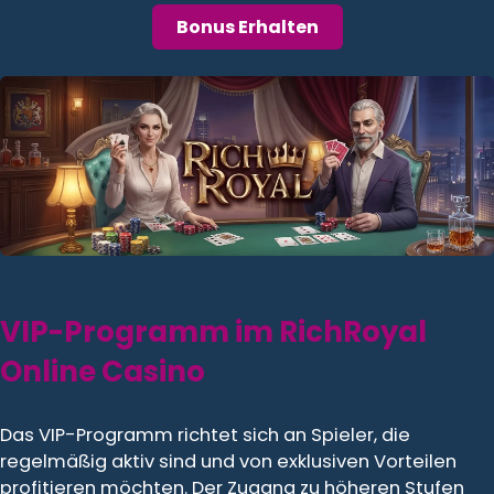
Bonus Erhalten
VIP-Programm im RichRoyal
Online Casino
Das VIP-Programm richtet sich an Spieler, die
regelmäßig aktiv sind und von exklusiven Vorteilen
profitieren möchten. Der Zugang zu höheren Stufen