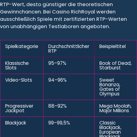
RTP-Wert, desto günstiger die theoretischen
Gewinnchancen. Bei Casino RichRoyal werden
ausschließlich Spiele mit zertifizierten RTP-Werten
von unabhängigen Testlaboren angeboten.
Spielkategorie
Durchschnittlicher
Beispieltitel
RTP
Klassische
95–97%
Book of Dead,
Slots
Starburst
Video-Slots
94–96%
Sweet
Bonanza,
Gates of
Olympus
Progressiver
88–92%
Mega Moolah,
Jackpot
Major Millions
Blackjack
99–99,5%
Classic
Blackjack,
European
Blackjack