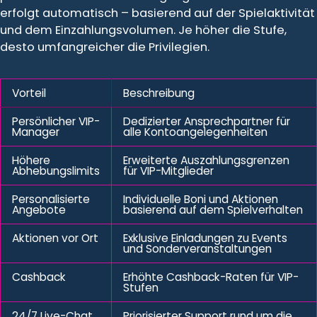
erfolgt automatisch – basierend auf der Spielaktivität
und dem Einzahlungsvolumen. Je höher die Stufe,
desto umfangreicher die Privilegien.
Vorteil
Beschreibung
Persönlicher VIP-
Dedizierter Ansprechpartner für
Manager
alle Kontoangelegenheiten
Höhere
Erweiterte Auszahlungsgrenzen
Abhebungslimits
für VIP-Mitglieder
Personalisierte
Individuelle Boni und Aktionen
Angebote
basierend auf dem Spielverhalten
Aktionen vor Ort
Exklusive Einladungen zu Events
und Sonderveranstaltungen
Cashback
Erhöhte Cashback-Raten für VIP-
Stufen
24/7 Live-Chat
Priorisierter Support rund um die