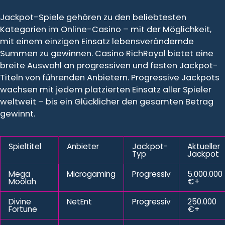
Jackpot-Spiele gehören zu den beliebtesten
Kategorien im Online-Casino – mit der Möglichkeit,
mit einem einzigen Einsatz lebensverändernde
Summen zu gewinnen. Casino RichRoyal bietet eine
breite Auswahl an progressiven und festen Jackpot-
Titeln von führenden Anbietern. Progressive Jackpots
wachsen mit jedem platzierten Einsatz aller Spieler
weltweit – bis ein Glücklicher den gesamten Betrag
gewinnt.
Spieltitel
Anbieter
Jackpot-
Aktueller
Typ
Jackpot
Mega
Microgaming
Progressiv
5.000.000
Moolah
€+
Divine
NetEnt
Progressiv
250.000
Fortune
€+