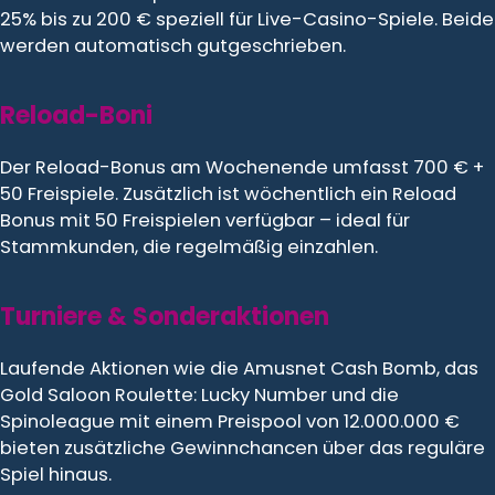
25% bis zu 200 € speziell für Live-Casino-Spiele. Beide
werden automatisch gutgeschrieben.
Reload-Boni
Der Reload-Bonus am Wochenende umfasst 700 € +
50 Freispiele. Zusätzlich ist wöchentlich ein Reload
Bonus mit 50 Freispielen verfügbar – ideal für
Stammkunden, die regelmäßig einzahlen.
Turniere & Sonderaktionen
Laufende Aktionen wie die Amusnet Cash Bomb, das
Gold Saloon Roulette: Lucky Number und die
Spinoleague mit einem Preispool von 12.000.000 €
bieten zusätzliche Gewinnchancen über das reguläre
Spiel hinaus.