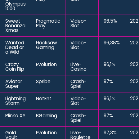
Olympus
1000
Sweet
Pragmatic
Video-
96,5%
202
Bonanza
Play
Slot
Xmas
Wanted
Hacksaw
Video-
96,38%
202
Dead or
Gaming
Slot
a Wild
Crazy
Evolution
Live-
96,1%
202
Coin Flip
Casino
Aviator
Spribe
Crash-
97%
202
Super
Spiel
Lightning
NetEnt
Video-
96,1%
202
Storm
Slot
Plinko XY
BGaming
Crash-
97%
202
Spiel
Gold
Evolution
Live-
97,3%
202
Vault
Roulette